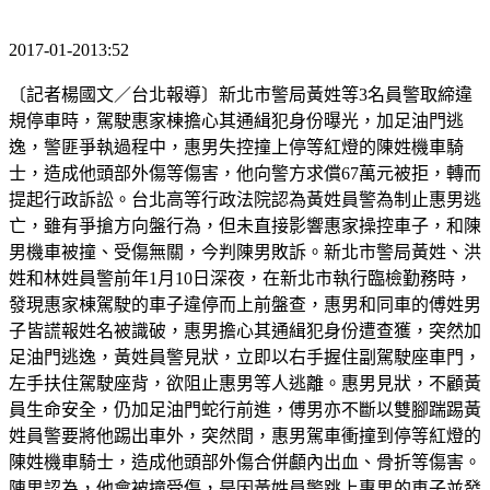
2017-01-2013:52
〔記者楊國文／台北報導〕新北市警局黃姓等3名員警取締違
規停車時，駕駛惠家棟擔心其通緝犯身份曝光，加足油門逃
逸，警匪爭執過程中，惠男失控撞上停等紅燈的陳姓機車騎
士，造成他頭部外傷等傷害，他向警方求償67萬元被拒，轉而
提起行政訴訟。台北高等行政法院認為黃姓員警為制止惠男逃
亡，雖有爭搶方向盤行為，但未直接影響惠家操控車子，和陳
男機車被撞、受傷無關，今判陳男敗訴。新北市警局黃姓、洪
姓和林姓員警前年1月10日深夜，在新北市執行臨檢勤務時，
發現惠家棟駕駛的車子違停而上前盤查，惠男和同車的傅姓男
子皆謊報姓名被識破，惠男擔心其通緝犯身份遭查獲，突然加
足油門逃逸，黃姓員警見狀，立即以右手握住副駕駛座車門，
左手扶住駕駛座背，欲阻止惠男等人逃離。惠男見狀，不顧黃
員生命安全，仍加足油門蛇行前進，傅男亦不斷以雙腳踹踢黃
姓員警要將他踢出車外，突然間，惠男駕車衝撞到停等紅燈的
陳姓機車騎士，造成他頭部外傷合併顱內出血、骨折等傷害。
陳男認為，他會被撞受傷，是因黃姓員警跳上惠男的車子並發