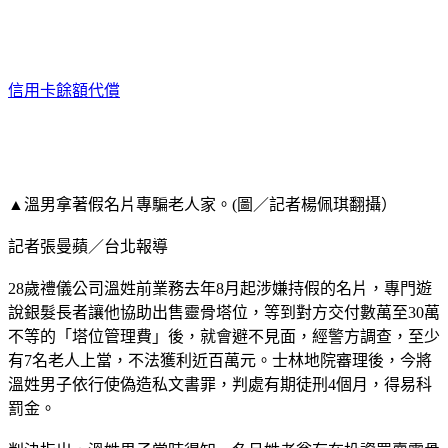
信用卡餘額代償
▲溫男拿著假名片專騙老人家。(圖／記者楊佩琪翻攝）
記者張曼蘋／台北報導
28歲禮儀公司溫姓前業務去年8月起涉嫌持假的名片，專門遊
說銀髮長者讓他協助出售靈骨塔位，等到對方交付數萬至30萬
不等的「塔位管理費」後，就會避不見面，經警方調查，至少
有7名老人上當，不法獲利近百萬元。士林地院審理後，今將
溫姓男子依行使偽造私文書罪，判處有期徒刑4個月，得易科
罰金。