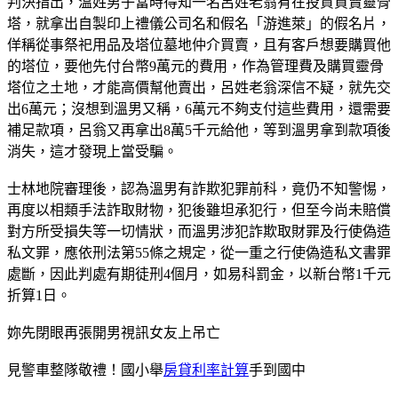
判決指出，溫姓男子當時得知一名呂姓老翁有在投資買賣靈骨
塔，就拿出自製印上禮儀公司名和假名「游進萊」的假名片，
佯稱從事祭祀用品及塔位墓地仲介買賣，且有客戶想要購買他
的塔位，要他先付台幣9萬元的費用，作為管理費及購買靈骨
塔位之土地，才能高價幫他賣出，呂姓老翁深信不疑，就先交
出6萬元；沒想到溫男又稱，6萬元不夠支付這些費用，還需要
補足款項，呂翁又再拿出8萬5千元給他，等到溫男拿到款項後
消失，這才發現上當受騙。
士林地院審理後，認為溫男有詐欺犯罪前科，竟仍不知警惕，
再度以相類手法詐取財物，犯後雖坦承犯行，但至今尚未賠償
對方所受損失等一切情狀，而溫男涉犯詐欺取財罪及行使偽造
私文罪，應依刑法第55條之規定，從一重之行使偽造私文書罪
處斷，因此判處有期徒刑4個月，如易科罰金，以新台幣1千元
折算1日。
妳先閉眼再張開男視訊女友上吊亡
見警車整隊敬禮！國小舉
房貸利率計算
手到國中