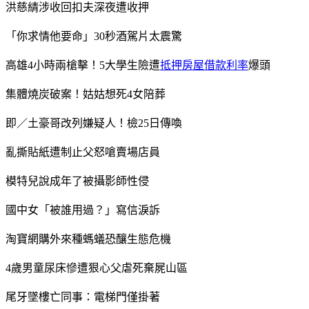
洪慈綪涉收回扣夫深夜遭收押
「你求情他要命」30秒酒駕片太震驚
高雄4小時兩槍擊！5大學生險遭
抵押房屋借款利率
爆頭
集體燒炭破案！姑姑想死4女陪葬
即／土豪哥改列嫌疑人！檢25日傳喚
亂撕貼紙遭制止父怒嗆賣場店員
模特兒說成年了被攝影師性侵
國中女「被誰用過？」寫信淚訴
淘寶網購外來種螞蟻恐釀生態危機
4歲男童尿床慘遭狠心父虐死棄屍山區
尾牙墜樓亡同事：電梯門僅掛著