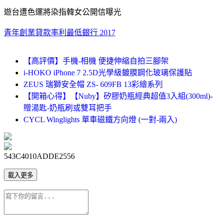
遊台遭色運將染指韓女公開信曝光
青年創業貸款率利最低銀行 2017
【高評價】手機-相機 便捷伸縮自拍三腳架
i-HOKO iPhone 7 2.5D光學級鍍膜鋼化玻璃保護貼
ZEUS 瑞獅安全帽 ZS- 609FB 13彩繪系列
【開箱心得】【Nuby】矽膠奶瓶經典超值3入組(300ml)-
贈湯匙-奶瓶刷或雙耳把手
CYCL Winglights 單車磁鐵方向燈 (一對-兩入)
543C4010ADDE2556
載入更多