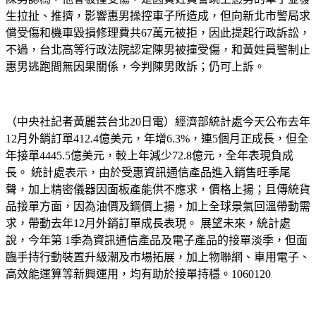
生拉扯、推擠，影響惠男操控車子所造成，但向新北市警局求
償受傷和機車毀損修理費共67萬元被拒，因此提起行政訴訟，
不過，台北高等行政法院認定陳男被撞受傷，和黃姓員警制止
惠男逃跑間無因果關係，今判陳男敗訴；仍可上訴。
（中央社記者黃麗芸台北20日電）經濟部統計處今天公布去年
12月外銷訂單412.4億美元，年增6.3%，連5個月正成長，但全
年接單4445.5億美元，較上年減少72.8億元，全年表現負成
長。 統計處表示，由於受惠資訊通信產品進入銷售旺季尾
聲，加上精密儀器因面板產能供不應求，價格上揚；且傳統貨
品接單方面，因為油價及鋼價上揚，加上全球景氣回溫帶動需
求，帶動去年12月外銷訂單成長表現。 展望未來，統計處
說，今年第 1季為資訊通信產品及電子產品的接單淡季，但面
臨手持行動裝置升級潮及市場拓展，加上物聯網、車用電子、
高效能運算等新興運用，均有助於接單持穩。1060120