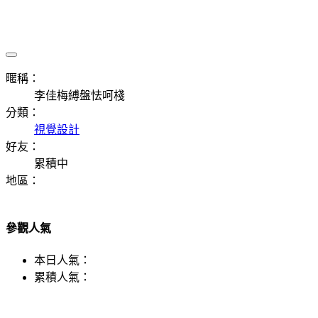
暱稱：
李佳梅縛盤怯呵棧
分類：
視覺設計
好友：
累積中
地區：
參觀人氣
本日人氣：
累積人氣：