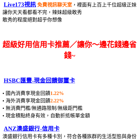
Live173視訊
免費視訊聊天室
，裡面有上百上千位超級正妹
讓你天天看都看不完，辣妹超級敢秀
敢秀的程度絕對超乎你想像
超級好用信用卡推薦／讓你～邊花錢邊省
錢~
HSBC匯豐-現金回饋御璽卡
• 國內消費享現金回饋
1.22%
• 海外消費享現金回饋
2.22%
• 無消費門檻/無通路限制/無級距門檻
• 現金積點終身有效，自動折抵帳單金額
ANZ澳盛銀行-信用卡
澳盛銀行信用卡有多種卡別，符合各種族群的生活型態與身份