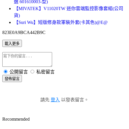
選 601610003-型)
【MIVATEK】V11020TW 迷你雲端監控影像套組(公司
貨)
【Suri Wu】短版修身款軍裝外套(卡其色)@E@
823E0A9BCA442B9C
載入更多
公開留言
私密留言
發佈留言
請先
登入
以發表留言。
Recommended