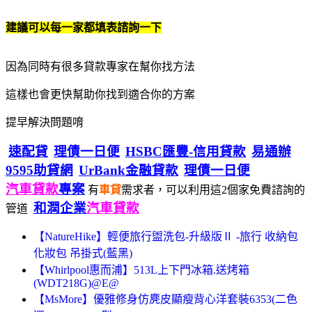
建議可以每一家都填表諮詢一下
因為同時有很多貸款專家在幫你找方法
這樣也會更快幫助你找到適合你的方案
提早解決問題唷
速配貸
理債一日便
HSBC匯豐-信用貸款
易通辦
9595助貸網
UrBank金融貸款
理債一日便
汽車貸款
專案
有
車貸
需求者，可以利用這2個家免費諮詢的
和潤企業
汽車貸款
管道
【NatureHike】輕便旅行盥洗包-升級版Ⅱ -旅行 收納包
化妝包 吊掛式(藍黑)
【Whirlpool惠而浦】513L上下門冰箱.送烤箱
(WDT218G)@E@
【MsMore】優雅修身仿麂皮顯瘦背心洋套裝6353(二色