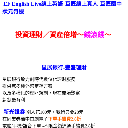
EF English Live線上英語
巨匠線上真人
巨匠國中
狀元奇機
投資理財／資產倍增～
錢滾錢
～
星展銀行-
豐盛理財
星展銀行致力劃時代數位化理財服務
提供您多種外幣定存方案
以及多樣化的理財規劃，現在開始聚富
對您最有利
新光證券
別人花100元，我們只要28元
在同業券商中首創電子
下單手續費2.8折
電腦/手機/語音下單 -不限金額通通手續費2.8折