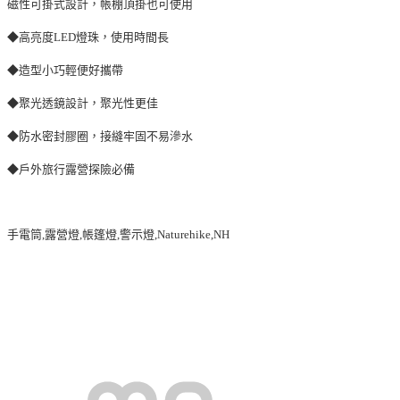
磁性可掛式設計，帳棚頂掛也可使用
◆高亮度LED燈珠，使用時間長
◆造型小巧輕便好攜帶
◆聚光透鏡設計，聚光性更佳
◆防水密封膠圈，接縫牢固不易滲水
◆戶外旅行露營探險必備
手電筒,露營燈,帳篷燈,警示燈,Naturehike,NH