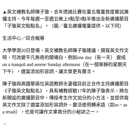
▲英文補教名師陳子璇，去年透過比賽在臺北電臺首度嘗試廣
播主持，今年每週一至週五晚上9點至9點半推出全新廣播節目
「子璇英文點點名」。（圖／臺北廣播電臺提供，以下同）
生活中心／綜合報導
大學學測20日登場，英文補教名師陳子璇建議，撰寫英文作文
時，可改變平凡無奇的開場白，例如one day（有一天） 變成
on a tranquil and serene Sunday afternoon（在一個寧靜的星期天
下午），適當添加形容詞，讓文章更有層次。
陳子璇與高國華兩位英語教師夫妻檔目前正合作主持廣播節目
《子璇英文點點名》，具有補教經驗17年的陳子璇表示，將在
新開設的廣播節目中，傳授考生作文加分的小方法，並提供寫
英文作文除了適當添加形容詞外，靈活使用轉承語（如so、as
a result），也是可讓作文拿高分的小秘訣之一。
、