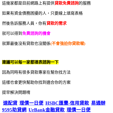
這幾家都是目前網路上有提供
貸款免費諮詢
的服務
如果有資金債務困擾的人，只要線上填寫表格
然後告訴服務人員，你有
貸款的需求
就可以得到
免費諮詢的機會
就算最後沒有貸款也沒關係
(不會強迫你貸款喔)
建議可以每一家都填表諮詢一下
因為同時有很多貸款專家在幫你找方法
這樣也會更快幫助你找到適合你的方案
提早解決問題唷
速配貸
理債一日便
HSBC匯豐-信用貸款
易通辦
9595助貸網
UrBank金融貸款
理債一日便