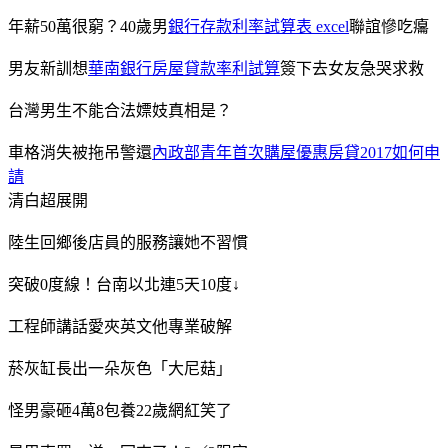
年薪50萬很窮？40歲男
銀行存款利率試算表 excel
聯誼慘吃癟
男友新訓想
華南銀行房屋貸款率利試算
簽下去女友急哭求救
台灣男生不能合法嫖妓真相是？
車格消失被拖吊警還
內政部青年首次購屋優惠房貸2017如何申
請
清白超展開
陸生回鄉後店員的服務讓她不習慣
突破0度線！台南以北連5天10度↓
工程師講話愛夾英文他專業破解
菸灰缸長出一朵灰色「大尼菇」
怪男豪砸4萬8包養22歲網紅笑了