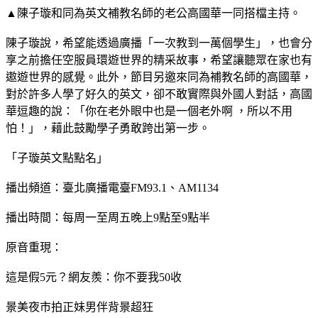
▲陳子璇和同為英文補教名師的老公高國華一同搭檔主持。
陳子璇說，希望能透過廣播「一次教到一萬個學生」，也會分
享之前擔任空服員環遊世界的精采故事，希望讓聽眾在家也有
遨遊世界的感覺。此外，節目另邀來同為補教名師的高國華，
對於許多人學了好久的英文，卻不敢實際與外國人對話，高國
華逗趣的說：「你在老外眼中也是一個老外啊 ，所以不用
怕！」，藉此鼓勵學子勇敢跨出第一步。
「子璇英文點點名」
播出頻道：臺北廣播電臺FM93.1、AM1134
播出時間：每周一至周五晚上9點至9點半
原音重現：
這是假5元？網友羨：你不要我50收
景美夜市拍正妹男伴背景超狂