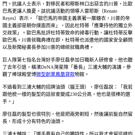
門。抗議人士表示，對移民者和穆斯林口出惡言的川普，比歐
巴馬更讓人擔憂。該抗議活動的領導人雷耶斯（Renato
Reyes）表示，「歐巴馬的帝國主義裹著一層糖衣，川普的帝
國主義卻是朝你撲面而來」，因此杜特蒂「應秉持他的獨立外
交政策」。歐巴馬批評杜特蒂致命的掃毒行動，讓杜特蒂反擊
歐巴馬。川普就職典禮在即，杜特蒂也派遣他的國家安全顧問
以及新聞秘書長參加川普的總統就職典禮。
巨人隊第七指名台灣好手廖任磊參加日職新人研修會，他也聽
了去年引退，橫濱DeNA灣星隊「番長」三浦大輔的演講，參
觀了棒球殿堂博
微型創業鳳凰貸款
物館。
不過看到三浦大輔的招牌油頭（貓王頭），廖任磊說：「我若
跟他梳一樣的髮型的話就會變成230公分高，他也是很棒的選
手。」
廖任磊的髮型也很特別，他是把兩旁剃短，然後讓前髮自然留
長，形成十分有特色的油頭。
三浦大輔說：「選手要有自己的獨特性，所以我才會留這樣的