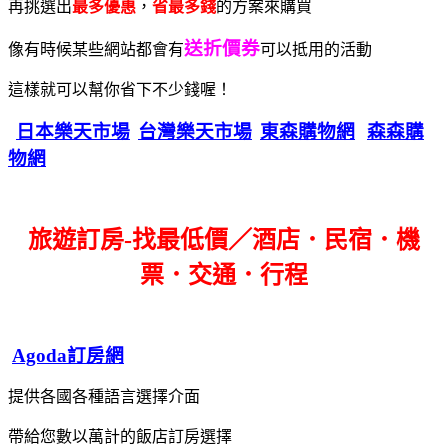
再挑選出
最多優惠
，
省最多錢
的方案來購買
送折價券
像有時候某些網站都會有
可以抵用的活動
這樣就可以幫你省下不少錢喔！
日本樂天市場
台灣樂天市場
東森購物網
森森購
物網
旅遊訂房-找最低價／酒店．民宿．機
票．交通．行程
Agoda訂房網
提供各國各種語言選擇介面
帶給您數以萬計的飯店訂房選擇