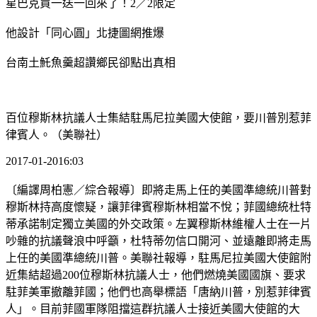
星巴克買一送一回來了！2／2限定
他設計「同心圓」北捷圖網推爆
台南土魠魚羹超讚鄉民卻點出真相
百位穆斯林抗議人士集結駐馬尼拉美國大使館，要川普別惹菲
律賓人。（美聯社）
2017-01-2016:03
〔編譯周柏憲／綜合報導〕即將走馬上任的美國準總統川普對
穆斯林持高度懷疑，讓菲律賓穆斯林相當不悅；菲國總統杜特
蒂承諾制定獨立美國的外交政策。左翼穆斯林維權人士在一片
吵雜的抗議聲浪中呼籲，杜特蒂勿信口開河、並遠離即將走馬
上任的美國準總統川普。美聯社報導，駐馬尼拉美國大使館附
近集結超過200位穆斯林抗議人士，他們燃燒美國國旗、要求
駐菲美軍撤離菲國；他們也高舉標語「唐納川普，別惹菲律賓
人」。目前菲國軍隊阻擋這群抗議人士接近美國大使館的大