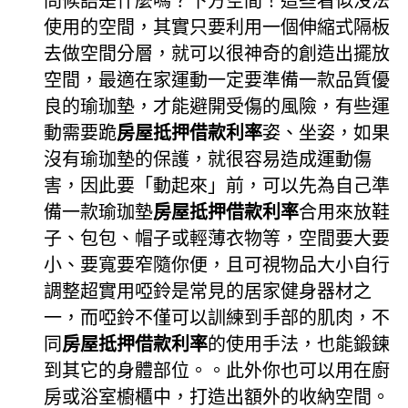
問候語是什麼嗎？下方空間！這些看似沒法
使用的空間，其實只要利用一個伸縮式隔板
去做空間分層，就可以很神奇的創造出擺放
空間，最適在家運動一定要準備一款品質優
良的瑜珈墊，才能避開受傷的風險，有些運
動需要跪
房屋抵押借款利率
姿、坐姿，如果
沒有瑜珈墊的保護，就很容易造成運動傷
害，因此要「動起來」前，可以先為自己準
備一款瑜珈墊
房屋抵押借款利率
合用來放鞋
子、包包、帽子或輕薄衣物等，空間要大要
小、要寬要窄隨你便，且可視物品大小自行
調整超實用啞鈴是常見的居家健身器材之
一，而啞鈴不僅可以訓練到手部的肌肉，不
同
房屋抵押借款利率
的使用手法，也能鍛鍊
到其它的身體部位。。此外你也可以用在廚
房或浴室櫥櫃中，打造出額外的收納空間。