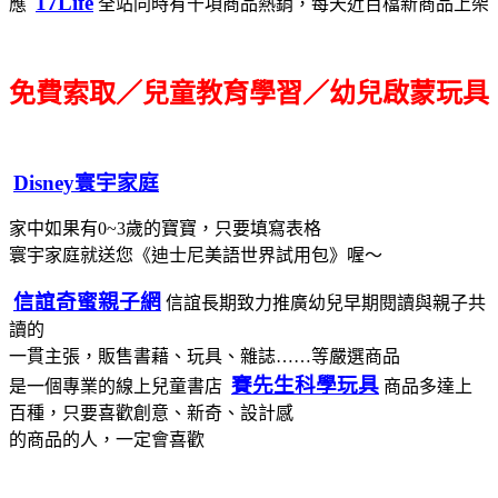
17Life
應
全站同時有千項商品熱銷，每天近百檔新商品上架
免費索取／兒童教育學習／幼兒啟蒙玩具
Disney寰宇家庭
家中如果有0~3歲的寶寶，只要填寫表格
寰宇家庭就送您《迪士尼美語世界試用包》喔～
信誼奇蜜親子網
信誼長期致力推廣幼兒早期閱讀與親子共
讀的
一貫主張，販售書藉、玩具、雜誌……等嚴選商品
賽先生科學玩具
是一個專業的線上兒童書店
商品多達上
百種，只要喜歡創意、新奇、設計感
的商品的人，一定會喜歡