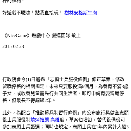
釋的權利。
好遊戲不囉嗦！點我直接玩！
樹林安格斯牛肉
《NiceGame》遊戲中心 營運團隊 敬上
2015-02-23
行政院會今(1)日通過「志願士兵服役條例」修正草案，修改
留職停薪的相關規定，未來只要服役滿6個月，為養育不滿3歲
子女，或收養兒童需先行共同生活者，即可申請育嬰留職停
薪，但最長不得超過2年。
此外，為配合「推動募兵制暫行條例」的公布施行與健全志願
役士兵服役制
燒烤推薦 高雄
度，草案也增訂，替代役備役可
參加志願士兵甄選；同時也規定，志願士兵在1年內累計大過3