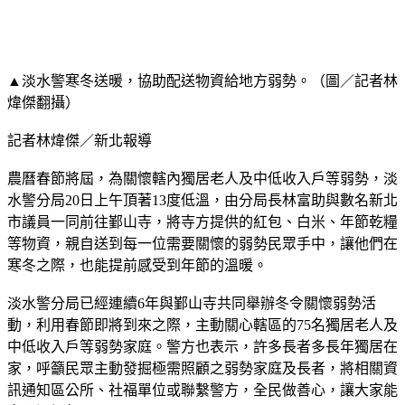
▲淡水警寒冬送暖，協助配送物資給地方弱勢。（圖／記者林
煒傑翻攝）
記者林煒傑／新北報導
農曆春節將屆，為關懷轄內獨居老人及中低收入戶等弱勢，淡
水警分局20日上午頂著13度低溫，由分局長林富助與數名新北
市議員一同前往鄞山寺，將寺方提供的紅包、白米、年節乾糧
等物資，親自送到每一位需要關懷的弱勢民眾手中，讓他們在
寒冬之際，也能提前感受到年節的溫暖。
淡水警分局已經連續6年與鄞山寺共同舉辦冬令關懷弱勢活
動，利用春節即將到來之際，主動關心轄區的75名獨居老人及
中低收入戶等弱勢家庭。警方也表示，許多長者多長年獨居在
家，呼籲民眾主動發掘極需照顧之弱勢家庭及長者，將相關資
訊通知區公所、社福單位或聯繫警方，全民做善心，讓大家能