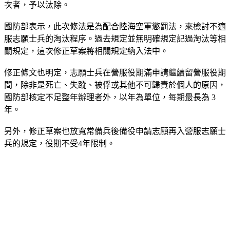
次者，予以汰除。
國防部表示，此次修法是為配合陸海空軍懲罰法，來檢討不適
服志願士兵的淘汰程序。過去規定並無明確規定記過淘汰等相
關規定，這次修正草案將相關規定納入法中。
修正條文也明定，志願士兵在營服役期滿申請繼續留營服役期
間，除非是死亡、失蹤、被俘或其他不可歸責於個人的原因，
國防部核定不足整年辦理者外，以年為單位，每期最長為 3
年。
另外，修正草案也放寬常備兵後備役申請志願再入營服志願士
兵的規定，役期不受4年限制。