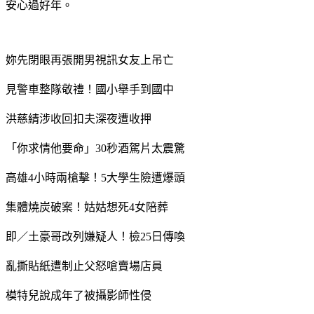
安心過好年。
妳先閉眼再張開男視訊女友上吊亡
見警車整隊敬禮！國小舉手到國中
洪慈綪涉收回扣夫深夜遭收押
「你求情他要命」30秒酒駕片太震驚
高雄4小時兩槍擊！5大學生險遭爆頭
集體燒炭破案！姑姑想死4女陪葬
即／土豪哥改列嫌疑人！檢25日傳喚
亂撕貼紙遭制止父怒嗆賣場店員
模特兒說成年了被攝影師性侵