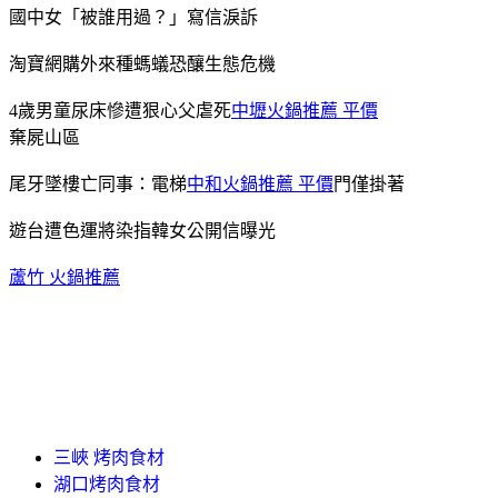
國中女「被誰用過？」寫信淚訴
淘寶網購外來種螞蟻恐釀生態危機
4歲男童尿床慘遭狠心父虐死
中壢火鍋推薦 平價
棄屍山區
尾牙墜樓亡同事：電梯
中和火鍋推薦 平價
門僅掛著
遊台遭色運將染指韓女公開信曝光
蘆竹 火鍋推薦
三峽 烤肉食材
湖口烤肉食材