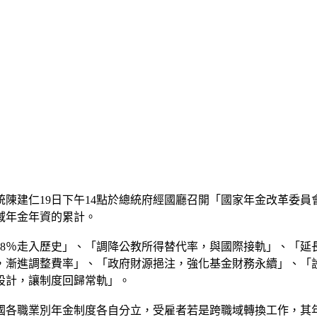
統陳建仁19日下午14點於總統府經國廳召開「國家年金改革委
域年金年資的累計。
18％走入歷史」、「調降公教所得替代率，與國際接軌」、「延
，漸進調整費率」、「政府財源挹注，強化基金財務永續」、「
設計，讓制度回歸常軌」。
國各職業別年金制度各自分立，受雇者若是跨職域轉換工作，其