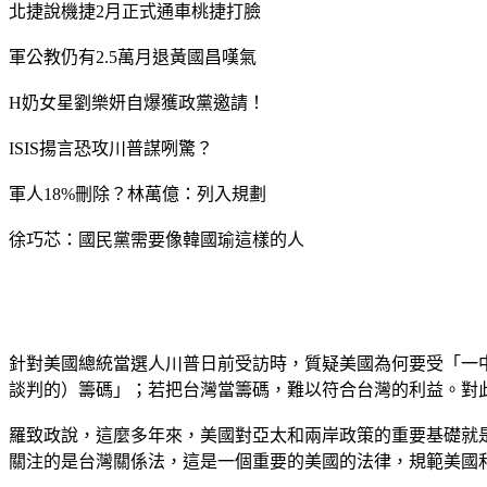
北捷說機捷2月正式通車桃捷打臉
軍公教仍有2.5萬月退黃國昌嘆氣
H奶女星劉樂妍自爆獲政黨邀請！
ISIS揚言恐攻川普謀咧驚？
軍人18%刪除？林萬億：列入規劃
徐巧芯：國民黨需要像韓國瑜這樣的人
針對美國總統當選人川普日前受訪時，質疑美國為何要受「一
談判的）籌碼」；若把台灣當籌碼，難以符合台灣的利益。對
羅致政說，這麼多年來，美國對亞太和兩岸政策的重要基礎就
關注的是台灣關係法，這是一個重要的美國的法律，規範美國