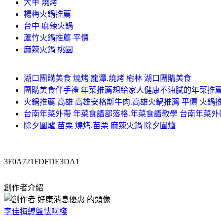
大甲 燒烤
楊梅火鍋推薦
台中 麻辣火鍋
蘆竹火鍋推薦 平價
麻辣火鍋 桃園
湖口團購美食 燒烤 龍潭.燒烤 樹林 湖口團購美食
團購美食伴手禮 年菜推薦想給家人健康不油膩的年菜推薦
火鍋推薦 高雄 高雄安格斯牛肉.高雄火鍋推薦 平價 火鍋
台南年菜外帶 年菜食譜部落格.年菜食譜教學 台南年菜外
除夕圍爐 苗栗 燒烤.苗栗 麻辣火鍋 除夕圍爐
3F0A721FDFDE3DA1
創作者介紹
李佳梅縛盤怯呵棧