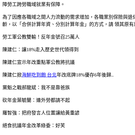
障勞工跨勞職域就業有保障。
為了因應各職域之間人力流動的需求增加，各職業別保險與退
齡，以「合併計算年資、分別計算年金」的方式，請 領其原有
勞工軍公教雙輸！反年金號召25萬人
陳建仁：讓18%走入歷史世代領得到
陳建仁宣示年改重點軍公教將抗議
陳建仁掀
海鮮吃到飽 台北
年改底牌18%優存6年後歸..
黨魁之戰郝龍斌：我不是靠爸族
砍年金葉毓蘭：連外勞都請不起
羅智強：把府發言人位置讓給黃重諺
絕食抗議年金改革綠委：好笑