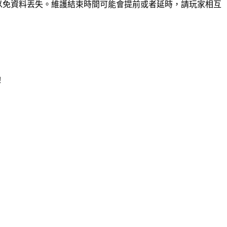
前下線以免資料丟失。維護結束時間可能會提前或者延時，請玩家相互
！