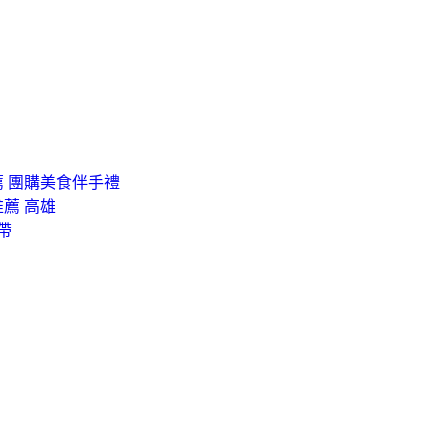
 團購美食伴手禮
推薦 高雄
帶