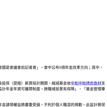
員會國是會議會前記者會」，會中公布9項年金改革方向；其中，
長投保（提撥）薪資採計期間，縮減基金收
中和中秋烤肉食材
支
設計年金年資可攜帶制度，跨職域就業有保障」、「基金管理專
年金請領權益將嚴重受損，不利於個人職涯的規劃，此設計將保