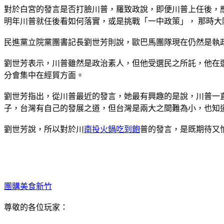
對於白宮的發言是否打臉川普，羅致政說，即便川普上任後，
明年川普就任後看如何落實，或是挑戰「一中政策」， 那時大
民進黨立院黨團書記長劉世芳則說，歐巴馬團隊現在仍然是執
劉世芳表示，川普雖然是政治素人，但他受選民之所託，他在
分會集中在經貿方面。
劉世芳指出，從川普最近的發言，她最有興趣的是說，川普一
子，台灣有自己的發展之道，但台灣是兩大之間難為小，也知
劉世芳說，所以對於川
南投火鍋吃到飽
普的發言，是既期待又
團購美食新竹
尊敬的各位玩家：