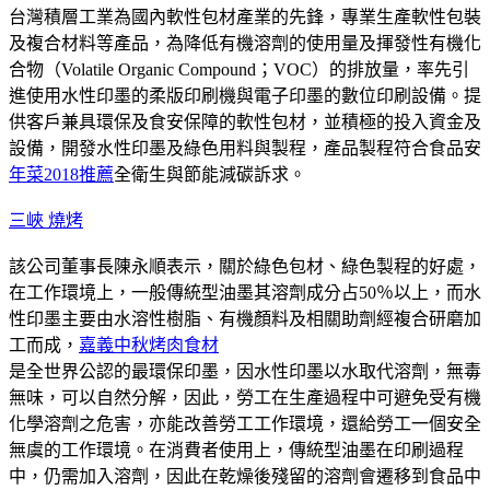
台灣積層工業為國內軟性包材產業的先鋒，專業生產軟性包裝
及複合材料等產品，為降低有機溶劑的使用量及揮發性有機化
合物（Volatile Organic Compound；VOC）的排放量，率先引
進使用水性印墨的柔版印刷機與電子印墨的數位印刷設備。提
供客戶兼具環保及食安保障的軟性包材，並積極的投入資金及
設備，開發水性印墨及綠色用料與製程，產品製程符合食品安
年菜2018推薦
全衛生與節能減碳訴求。
三峽 燒烤
該公司董事長陳永順表示，關於綠色包材、綠色製程的好處，
在工作環境上，一般傳統型油墨其溶劑成分占50％以上，而水
性印墨主要由水溶性樹脂、有機顏料及相關助劑經複合研磨加
工而成，
嘉義中秋烤肉食材
是全世界公認的最環保印墨，因水性印墨以水取代溶劑，無毒
無味，可以自然分解，因此，勞工在生產過程中可避免受有機
化學溶劑之危害，亦能改善勞工工作環境，還給勞工一個安全
無虞的工作環境。在消費者使用上，傳統型油墨在印刷過程
中，仍需加入溶劑，因此在乾燥後殘留的溶劑會遷移到食品中