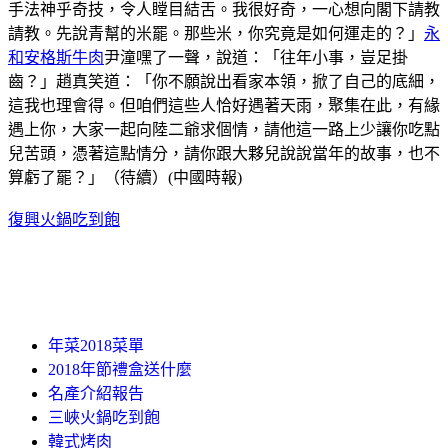
手法神乎奇技，令人瞠目結舌。我很好奇，一心想向閣下請教
請教。先說青幫的米罷。那些米，你究竟是如何運走的？」
永
和安格斯牛肉
尹潼嘿了一聲，說道：「往年小事，豈足掛
齒？」趙真笑道：「你不願說出看家本領，掀了自己的底細，
這我也理會得。但咱們這些人恰好遇著天雨，聚集在此，有緣
遇上你，大家一起向陸二爺求個情，請他這一路上少讓你吃點
兒苦頭，憑著這點情分，請你跟大夥兒說說當年的故事，也不
算虧了罷？」（待續）(中國時報)
復興火鍋吃到飽
年菜2018菜單
2018年節禮盒送什麼
名產介紹報告
三峽火鍋吃到飽
韓式烤肉