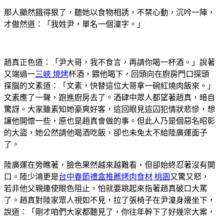
那人顯然餓得狠了，聽她以食物相誘，不禁心動，沉吟一陣，
才傲然道：「我姓尹，單名一個潼字。」
趙真正色道：「尹大哥，我不食言，再請你喝一杯酒。」說著
又端過一
三峽 燒烤
杯酒，餵他喝下，回頭向在廚房門口探頭
探腦的文素道：「文素，快替這位大哥拿一碗紅燒肉飯來。」
文素應了一聲，跑進廚房去了。酒肆中眾人都望著趙真，暗自
驚訝。大家雖素知她豪爽好客，這回眼見這囚犯情狀悲慘，想
讓他開懷一些，原也是趙真會做的事。但此人乃是個惡名昭彰
的大盜，她公然請他喝酒吃飯，卻也未免太不給陸廣運面子
了。
陸廣運在旁瞧著，臉色果然越來越難看，但卻始終忍著沒有開
口。陸少鴻更是
台中春節禮盒推薦
烤肉食材 桃園
又驚又怒，
若非他父親連使眼色阻止，怕就要跳起來指著趙真破口大罵
了。趙真對陸家眾人視如不見，拉了張椅子在尹潼身邊坐下，
說道：「剛才咱們大家都聽見了，你往年幹下了好幾宗大案，