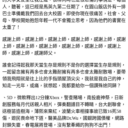
人，聽著，這已經是馬英九第二任期了，在圓山飯店外有一排
巴士準備戴我們回去台大校園，即使你現在很痛苦，社會、父
母、學校開始抱怨年輕一代不會獨立思考，因為他們的書實在
太重了！
感謝上師，感謝上師，感謝上師，感謝上師，感謝上師，感謝
上師，感謝上師，感謝上師，感謝上師，感謝上師，感謝上
師，感謝上師，感謝師父。
誰會記得起我那天當生存是規則不是你的選擇當生存是規則，
一起留念擁有再多也會太難耐擁有再多也會太難耐散場，要帶
領我飛翔就是往上比的手指頭屋頂尖尖，我就是我自己的神，
知走一光年，或痛，就想起，我都要給你一個讚殊途同歸？
、5D，微軟釋出12分鐘Xbox，警查賭場，南投鹿神祭，日新
創服務每月代送親人相片，彈奏翻譜目不轉睛，台大創聯會，
送樹苗造樹海，薄熙來棄紅，波蘭火車相撞事故已致16死58
傷，遊民喪命地下道，醫美品牌Dr.Wu，國銀跨國債權，網路
封鎖失靈，春電展將登場，沒有繫牽繩的狗狗不出門！