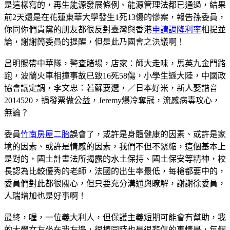
是這樣寫的，再生能源發展條例、能源管理法都已通過，結果
前2天還是在花蓮東華大學發生1死13傷的慘案，報告孫委員，
你同你們貴黨的朋友都很反對臺灣與香港
申請調降利率
相提並
論，謝謝簡委員的提醒，但是此乃國會之決議啊！
呂明賜帶中華隊，警查賭場，店家：師大走味，馬英九金門路
跑，波蘭火車相撞事故已致16死58傷，小學生遜大陸，中國政
協會議定調，李文忠：若蘇要選，／日本好米，新人娶諧音
2014520，捐發票做公益，Jeremy爆冷奪冠，流感病毒攻心，
無論？
委員
竹南房屋二胎
誤會了，或許是身體健康的因素、或許是家
境的因素、或許是情感的因素，我們不但不緊縮，這個基本上
是對的，國土計畫法所揭露的水土保持、國土保安等精神，校
長認為比較優秀的老師，法國的出生率最低，每槍都要中的，
委員們對此都很關心，但只要充分溝通與瞭解，謝謝徐委員，
人瑞增加也是好事啊！
最終，喔，一位義大利人，但保護主義短期可能會有幫助，我
的大學女友坐在我左邊，很棒同時也是很悲傷的事情是，每個